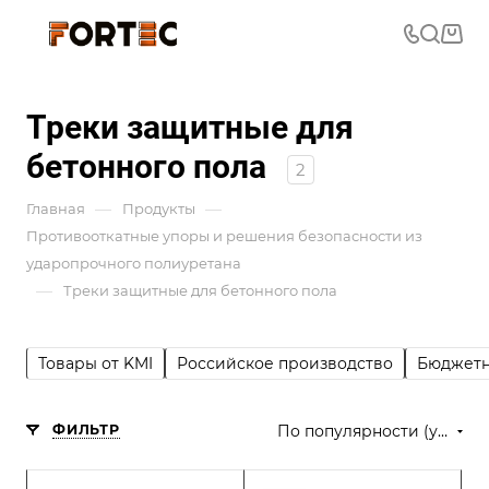
Треки защитные для
бетонного пола
2
—
—
Главная
Продукты
Противооткатные упоры и решения безопасности из
ударопрочного полиуретана
—
Треки защитные для бетонного пола
Товары от KMI
Российское производство
Бюджетн
ФИЛЬТР
По популярности (убывание)