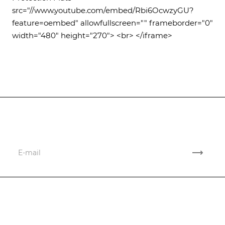
src="//www.youtube.com/embed/Rbi6OcwzyGU?
feature=oembed" allowfullscreen="" frameborder="0"
width="480" height="270"> <br> </iframe>
Подписывайтесь
на новости и акции
Проекты
Вопросы и ответы
Новости