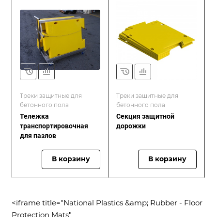
Треки защитные для
Треки защитные для
бетонного пола
бетонного пола
Тележка
Секция защитной
транспортировочная
дорожки
для пазлов
В корзину
В корзину
<iframe title="National Plastics &amp; Rubber - Floor
Protection Mats"